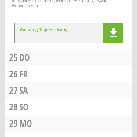
Ratssaal des Rathauses, Helmsteder Straße 1, 26434
Hohenkirchen
Aushang Tagesordnung
25
DO
26
FR
27
SA
28
SO
29
MO