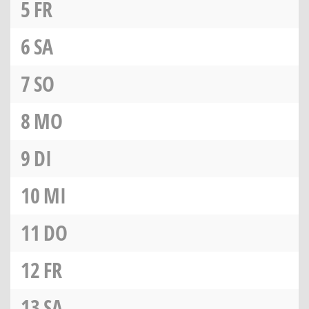
5
FR
6
SA
7
SO
8
MO
9
DI
10
MI
11
DO
12
FR
13
SA