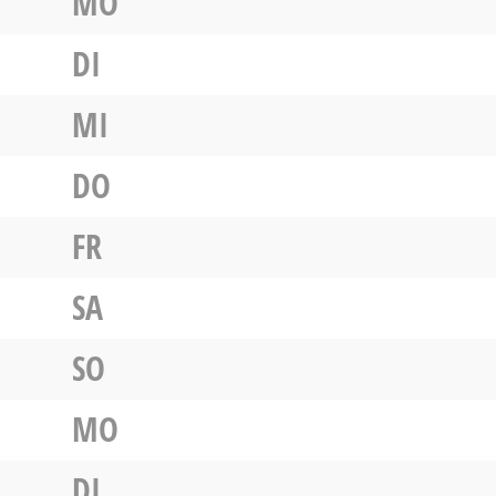
MO
DI
MI
DO
FR
SA
SO
MO
DI