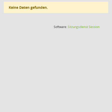
Keine Daten gefunden.
(Wird in
Software:
Sitzungsdienst
Session