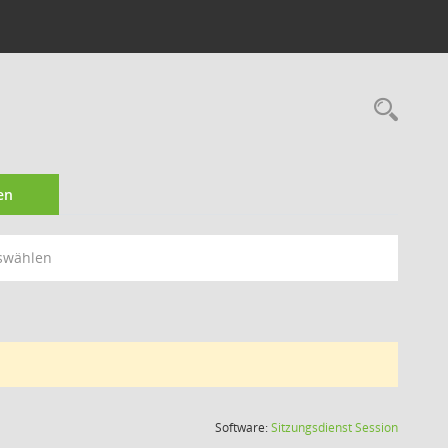
Rec
en
swählen
(Wird in
Software:
Sitzungsdienst
Session