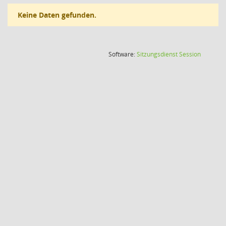
Keine Daten gefunden.
(Wird in
Software:
Sitzungsdienst
Session