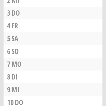
2
MI
3
DO
4
FR
5
SA
6
SO
7
MO
8
DI
9
MI
10
DO