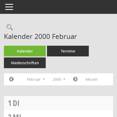
Toggle navigation
Rechercheauswahl
Kalender 2000 Februar
Kalender
Termine
Niederschriften
Februar
2000
Aktuell
1
DI