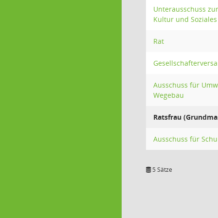
Unterausschuss zum
Kultur und Soziales
Rat
Gesellschafterver
Ausschuss für Umwe
Wegebau
Ratsfrau (Grundma
Ausschuss für Schul
5 Sätze