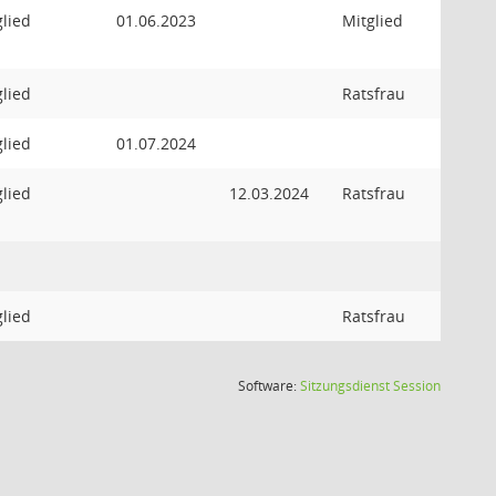
glied
01.06.2023
Mitglied
glied
Ratsfrau
glied
01.07.2024
glied
12.03.2024
Ratsfrau
glied
Ratsfrau
(Wird in
Software:
Sitzungsdienst
Session