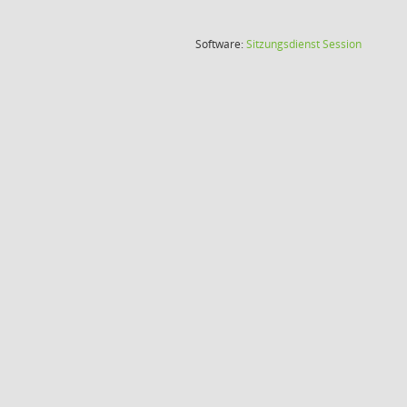
(Wird in
Software:
Sitzungsdienst
Session