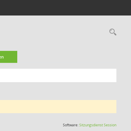
Rec
en
(Wird in
Software:
Sitzungsdienst
Session