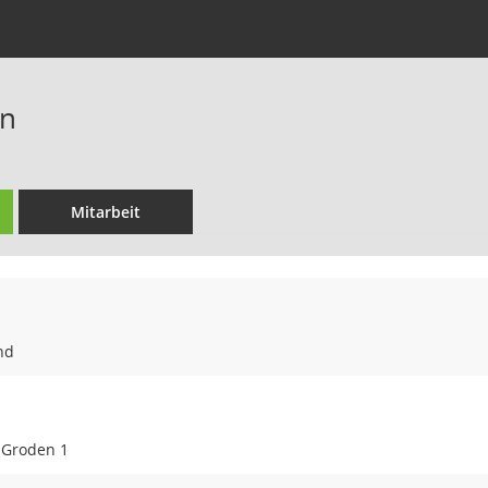
en
Mitarbeit
nd
-Groden 1