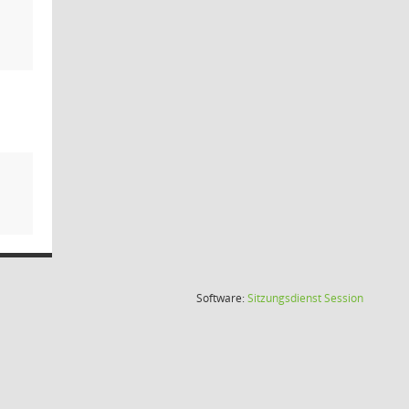
(Wird in
Software:
Sitzungsdienst
Session