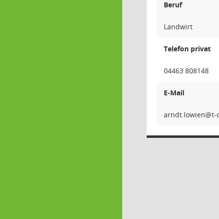
Beruf
Landwirt
Telefon privat
04463 808148
E-Mail
neiwol