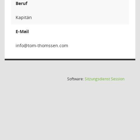
Beruf
Kapitän
E-Mail
(Wird in
Software:
Sitzungsdienst
Session