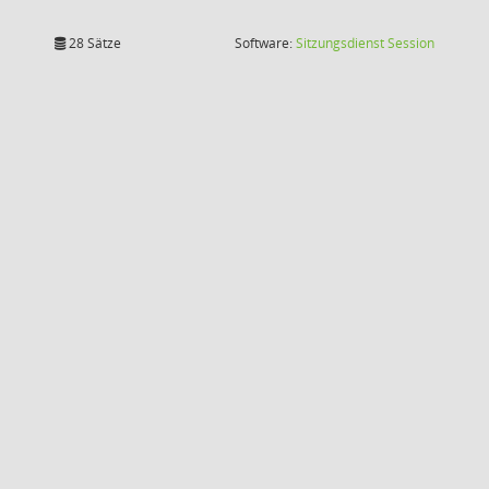
(Wird in
28 Sätze
Software:
Sitzungsdienst
Session